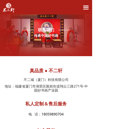
首页
끀
品牌介绍
联系我们
主营业务
传承中国好书画
直播拍卖
名家推荐
真品质 ● 不二轩
新闻资讯
不二城（厦门）科技有限公司
联系我们
地址：
福建省厦门市湖里区殿前街道翔云三路271号-中
国好书画产业园
私人定制＆售后服务
电 话：
18059890704