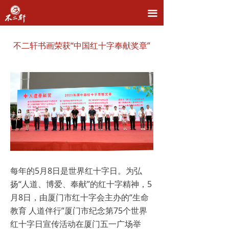
首页
끀
品牌介绍
不二轩书画荣获“中国红十字奉献奖章”
主营业务
直播拍卖
名家推荐
新闻资讯
联系我们
每年的5月8日是世界红十字日。为弘
扬“人道、博爱、奉献”的红十字精神，5
月8日，由厦门市红十字会主办的“生命
教育 人道伴行”厦门市纪念第75个世界
红十字日宣传活动在厦门五一广场举