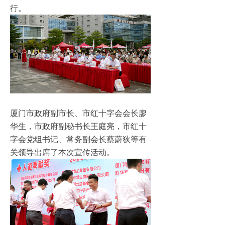
行。
厦门市政府副市长、市红十字会会长廖
华生，市政府副秘书长王庭亮，市红十
字会党组书记、常务副会长蔡蔚狄等有
关领导出席了本次宣传活动。