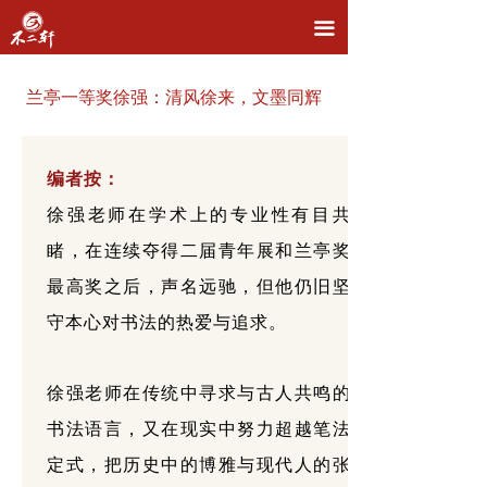
首页
끀
品牌介绍
兰亭一等奖徐强：清风徐来，文墨同辉
主营业务
直播拍卖
编者按：
徐强老师在学术上的专业性有目共
名家推荐
睹，在连续夺得二届青年展和兰亭奖
新闻资讯
最高奖之后，声名远驰，但他仍旧坚
联系我们
守本心对书法的热爱与追求。
徐强老师在传统中寻求与古人共鸣的
书法语言，又在现实中努力超越笔法
定式，把历史中的博雅与现代人的张