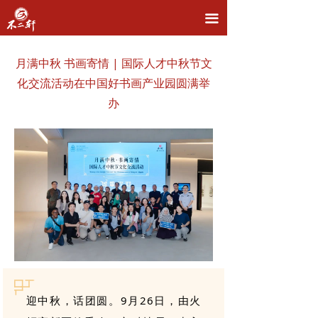
首页
끀
品牌介绍
月满中秋 书画寄情 | 国际人才中秋节文
主营业务
化交流活动在中国好书画产业园圆满举
办
直播拍卖
名家推荐
新闻资讯
联系我们
迎中秋，话团圆。9月26日，由火