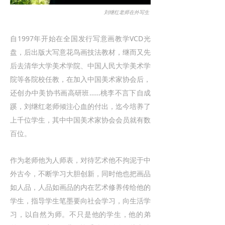
刘继红老师在外写生
自1997年开始在全国发行写意画教学VCD光
盘，后出版大写意花鸟画技法教材，继而又先
后去清华大学美术学院、中国人民大学美术学
院等各院校任教，在加入中国美术家协会后，
还创办中美协书画高研班……桃李不言下自成
蹊，刘继红老师倾注心血的付出，迄今培养了
上千位学生，其中中国美术家协会会员就有数
百位。
作为老师他为人师表，对待艺术他不拘泥于中
外古今，不断学习大胆创新，同时他也把画品
如人品，人品如画品的内在艺术修养传给他的
学生，指导学生笔墨要向社会学习，向生活学
习，以自然为师。不只是他的学生，他的弟