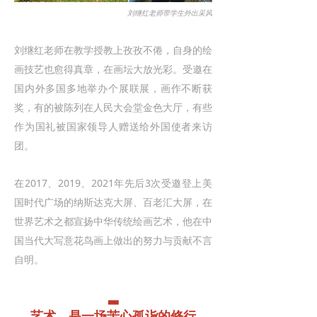
刘继红老师带学生外出采风
刘继红老师在教学授教上孜孜不倦，自身的绘
画技艺也愈得真章，在画坛大放光彩。受邀在
国内外多国多地举办个展联展，画作不断获
奖，有的被陈列在人民大会堂金色大厅，有些
作为国礼被国家领导人赠送给外国使者来访
团。
在2017、2019、2021年先后3次受邀登上美
国时代广场的纳斯达克大屏、百老汇大屏，在
世界艺术之都宣扬中华传统绘画艺术，他在中
国当代大写意花鸟画上做出的努力与贡献不言
自明。
▂
艺术，是一场苦心孤诣的修行