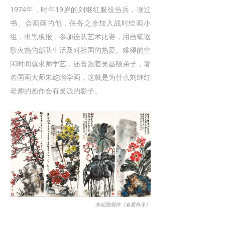
1974年，时年19岁的刘继红服役当兵，读过
书、会画画的他，任务之余加入战时绘画小
组，出黑板报，参加连队艺术比赛，用画笔讴
歌火热的部队生活及对祖国的热爱。难得的空
闲时间就求师学艺，还曾跟着吴昌硕弟子，著
名国画大师朱屹瞻学画，这就是为什么刘继红
老师的画作会有吴派的影子。
朱屺瞻画作《春夏秋冬》