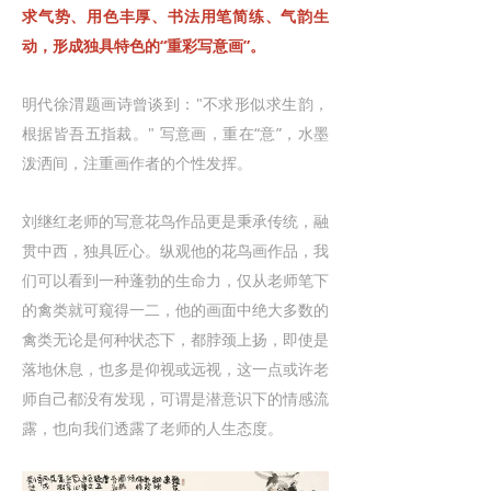
求气势、用色丰厚、书法用笔简练、气韵生
动，形成独具特色的“重彩写意画”。
明代徐渭题画诗曾谈到："不求形似求生韵，
根据皆吾五指裁。" 写意画，重在“意”，水墨
泼洒间，注重画作者的个性发挥。
刘继红老师的写意花鸟作品更是秉承传统，融
贯中西，独具匠心。纵观他的花鸟画作品，我
们可以看到一种蓬勃的生命力，仅从老师笔下
的禽类就可窥得一二，他的画面中绝大多数的
禽类无论是何种状态下，都脖颈上扬，即使是
落地休息，也多是仰视或远视，这一点或许老
师自己都没有发现，可谓是潜意识下的情感流
露，也向我们透露了老师的人生态度。