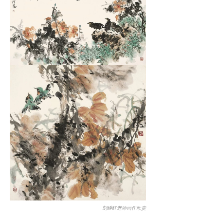
刘继红老师画作欣赏