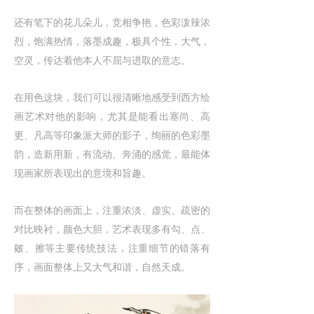
还有笔下的花儿朵儿，竞相争艳，色彩泼辣浓
烈，饱满热情，落墨成趣，极具个性，大气，
空灵，传达着他本人不屈与进取的意志。
在用色这块，我们可以很清晰地感受到西方绘
画艺术对他的影响，尤其是能看出塞尚、高
更、凡高等印象派大师的影子，绚丽的色彩墨
韵，造新用新，有流动、奔涌的感觉，最能体
现画家所表现出的意境和旨趣。
而在整体的画面上，注重浓淡、虚实、疏密的
对比映衬，颜色大胆，艺术表现多有勾、点、
皴、擦等主要传统技法，注重细节的错落有
序，画面整体上又大气和谐，自然天成。