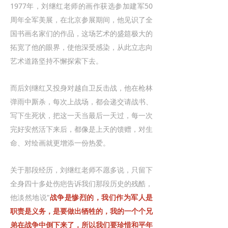
1977年，刘继红老师的画作获选参加建军50
周年全军美展，在北京参展期间，他见识了全
国书画名家们的作品，这场艺术的盛筵极大的
拓宽了他的眼界，使他深受感染，从此立志向
艺术道路坚持不懈探索下去。
而后刘继红又投身对越自卫反击战，他在枪林
弹雨中厮杀，每次上战场，都会递交请战书、
写下生死状，把这一天当最后一天过，每一次
完好安然活下来后，都像是上天的馈赠，对生
命、对绘画就更增添一份热爱。
关于那段经历，刘继红老师不愿多说，只留下
全身四十多处伤疤告诉我们那段历史的残酷，
他淡然地说“
战争是惨烈的，我们作为军人是
职责是义务，是要做出牺牲的，我的一个个兄
弟在战争中倒下来了，所以我们要珍惜和平年