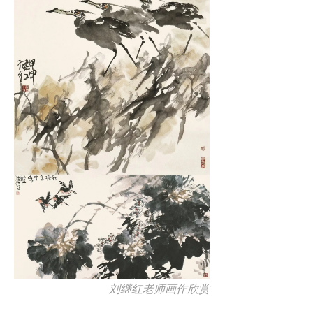
刘继红老师画作欣赏