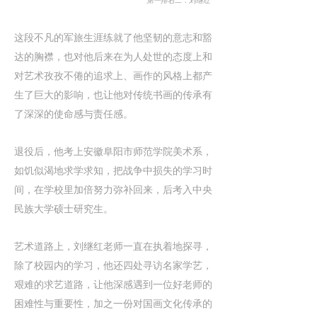
第一排右二：刘继红
这段不凡的军旅生涯练就了他坚韧的意志和豁
达的胸襟，也对他后来在为人处世的态度上和
对艺术孜孜不倦的追求上、画作的风格上都产
生了巨大的影响，也让他对传统书画的传承有
了深深的使命感与责任感。
退役后，他考上安徽阜阳市师范学院美术系，
如饥似渴地求学求知，把战争中损失的学习时
间，在学校里加倍努力弥补回来，后考入中央
民族大学硕士研究生。
艺术道路上，刘继红老师一直在执着地探寻，
除了校园内的学习，他还四处寻访名家学艺，
艰难的求艺道路，让他深感遇到一位好老师的
困难性与重要性，加之一份对国画文化传承的